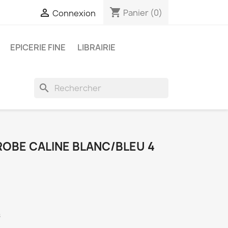
shopping_cart

Panier
(0)
Connexion
EPICERIE FINE
LIBRAIRIE
search
 ROBE CALINE BLANC/BLEU 4
s