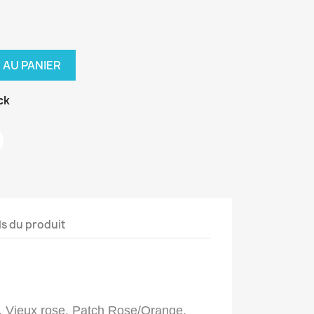
 AU PANIER
ck
ls du produit
, Vieux rose, Patch Rose/Orange,