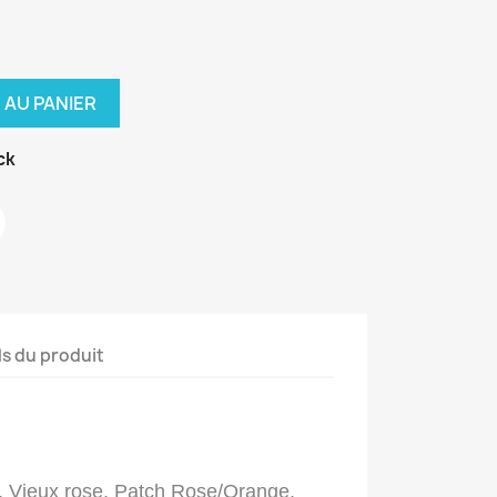
 AU PANIER
ck
ls du produit
, Vieux rose, Patch Rose/Orange,