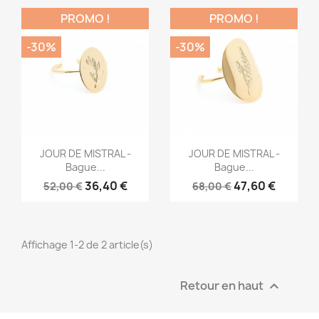
PROMO !
PROMO !
-30%
-30%
Aperçu rapide
Aperçu rapide


JOUR DE MISTRAL -
JOUR DE MISTRAL -
Bague...
Bague...
36,40 €
47,60 €
52,00 €
68,00 €
Affichage 1-2 de 2 article(s)
Retour en haut
