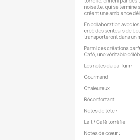
torréfié, enrichi par de
noisette, qui se termine 
créant une ambiance dél
En collaboration avec le
créé des senteurs de bou
transporteront dans un m
Parmi ces créations par
Café, une véritable célé
Les notes du parfum :
Gourmand
Chaleureux
Réconfortant
Notes de tête :
Lait / Café torréfie
Notes de cœur :