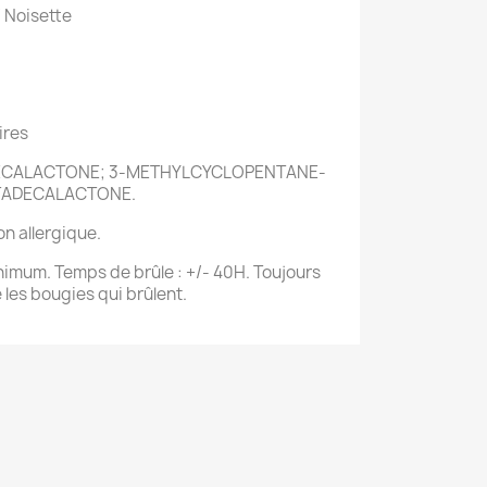
 Noisette
ires
DECALACTONE; 3-METHYLCYCLOPENTANE-
TADECALACTONE.
n allergique.
inimum. Temps de brûle : +/- 40H. Toujours
 les bougies qui brûlent.