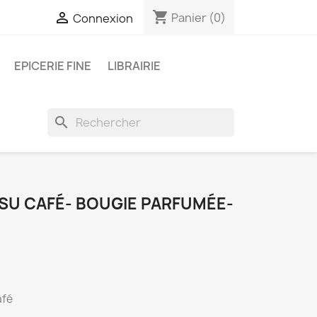
shopping_cart

Panier
(0)
Connexion
EPICERIE FINE
LIBRAIRIE
search
ISU CAFÉ- BOUGIE PARFUMÉE-
afé