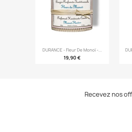
Aperçu rapide

DURANCE - Fleur De Monoï -...
DUR
19,90 €
Recevez nos off