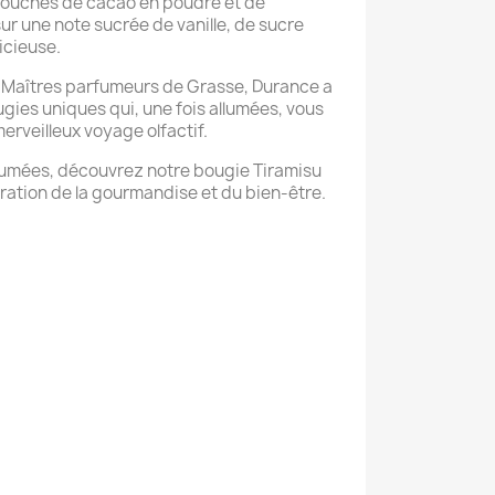
s touches de cacao en poudre et de
sur une note sucrée de vanille, de sucre
icieuse.
s Maîtres parfumeurs de Grasse, Durance a
gies uniques qui, une fois allumées, vous
erveilleux voyage olfactif.
fumées, découvrez notre bougie Tiramisu
bration de la gourmandise et du bien-être.