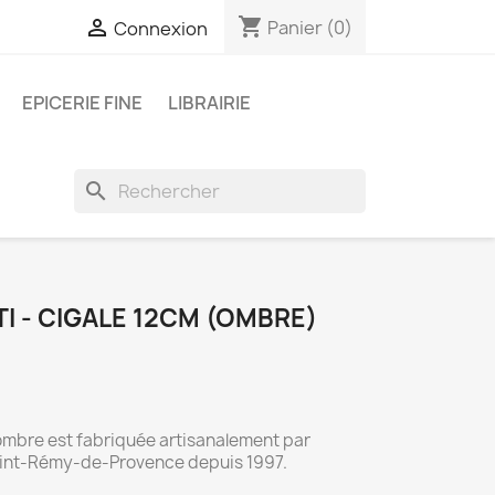
shopping_cart

Panier
(0)
Connexion
EPICERIE FINE
LIBRAIRIE
search
TI - CIGALE 12CM (OMBRE)
 ombre est fabriquée artisanalement par
à Saint-Rémy-de-Provence depuis 1997.