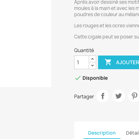
Après avoir dessiné ses motifs
moules à la main et avec les mo
poudres de couleur au mélang
Les rouges et les ocres vienn
Cette cigale peut se poser s
Quantité

AJOUTER

Disponible
Partager
Description
Détai