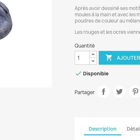
Après avoir dessiné ses motifs
moules à la main et avec les mo
poudres de couleur au mélang
Les rouges et les ocres vienn
Quantité

AJOUTER

Disponible
Partager
Description
Détai