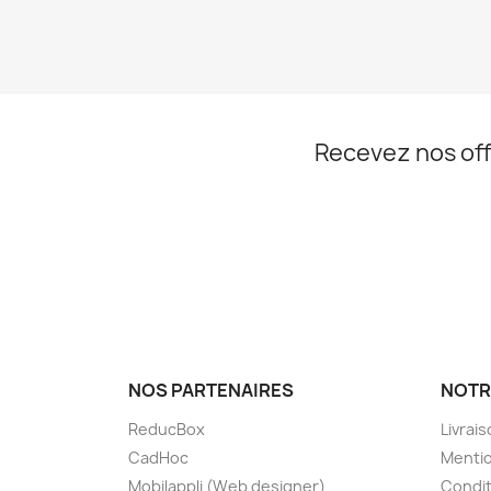
Recevez nos off
NOS PARTENAIRES
NOTR
ReducBox
Livrai
CadHoc
Mentio
Mobilappli (Web designer)
Condit