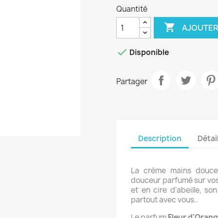
Quantité

AJOUTER

Disponible
Partager
Description
Détai
La crème mains douce
douceur parfumé sur vos
et en cire d'abeille, s
partout avec vous.
.
Le parfum
Fleur d'Oran