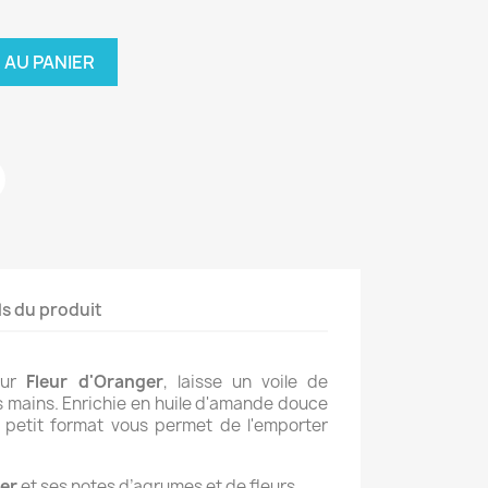
 AU PANIER
ls du produit
ur
Fleur d'Oranger
, laisse un voile de
 mains. Enrichie en huile d'amande douce
on petit format vous permet de l'emporter
ger
et ses notes d’agrumes et de fleurs