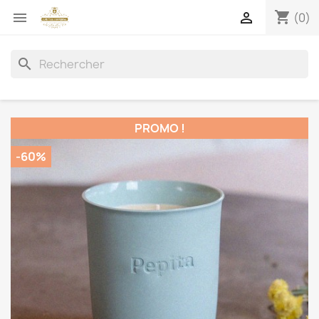
shopping_cart


(0)
search
PROMO !
-60%