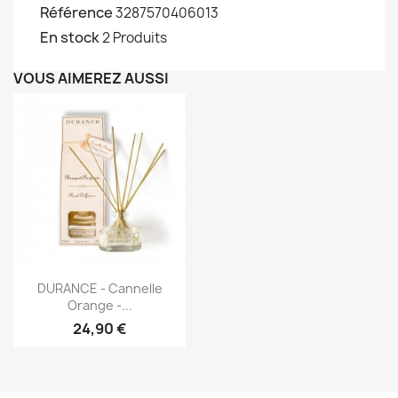
Référence
3287570406013
En stock
2 Produits
VOUS AIMEREZ AUSSI
Aperçu rapide

DURANCE - Cannelle
Orange -...
24,90 €