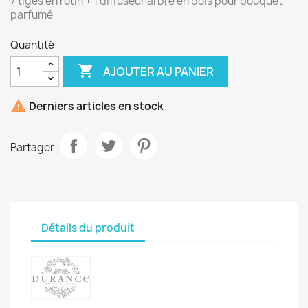
7 tiges en rotin + 1 diffuseur arbre en bois pour bouquet
parfumé
Quantité

AJOUTER AU PANIER

Derniers articles en stock
Partager
Détails du produit