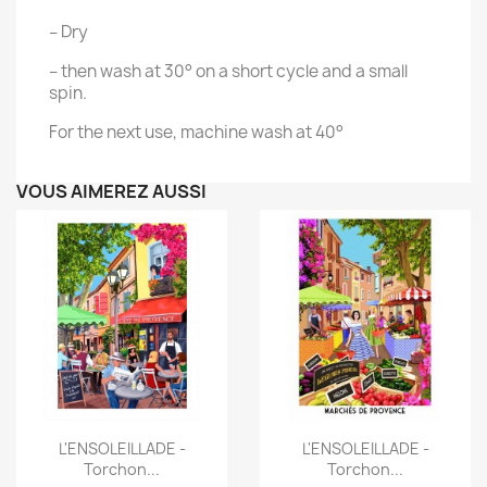
– Dry
– then wash at 30° on a short cycle and a small
spin.
For the next use, machine wash at 40°
VOUS AIMEREZ AUSSI
Aperçu rapide
Aperçu rapide


L'ENSOLEILLADE -
L'ENSOLEILLADE -
Torchon...
Torchon...