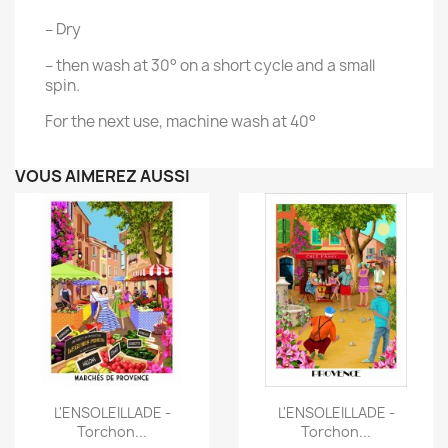
– Dry
– then wash at 30° on a short cycle and a small
spin.
For the next use, machine wash at 40°
VOUS AIMEREZ AUSSI
Aperçu rapide
Aperçu rapide


L'ENSOLEILLADE -
L'ENSOLEILLADE -
Torchon...
Torchon...