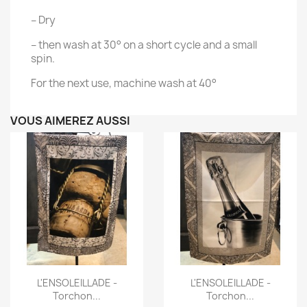
– Dry
– then wash at 30° on a short cycle and a small
spin.
For the next use, machine wash at 40°
VOUS AIMEREZ AUSSI
Aperçu rapide
Aperçu rapide


L'ENSOLEILLADE -
L'ENSOLEILLADE -
Torchon...
Torchon...