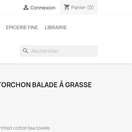
shopping_cart

Panier
(0)
Connexion
EPICERIE FINE
LIBRAIRIE
search
 TORCHON BALADE À GRASSE
inted cotton tea towels