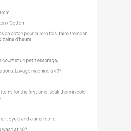
 50cm
ton / Cotton
les en coton pour la 1ere fois, faire tremper
dizaine d’heure
e court et un petit essorage,
sations, Lavage machine à 40°.
items for the first time, soak them in cold
s
hort cycle and a small spin.
e wash at 40°