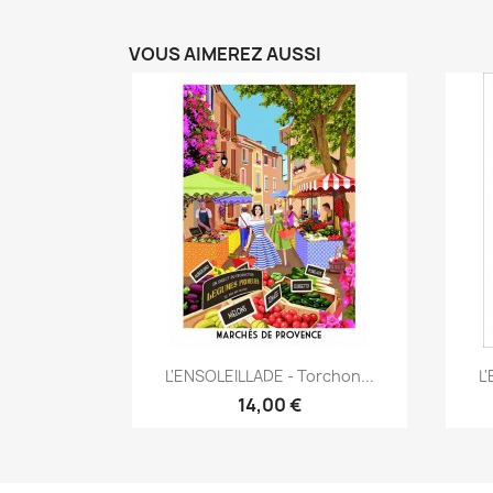
VOUS AIMEREZ AUSSI
Aperçu rapide

L'ENSOLEILLADE - Torchon...
L
14,00 €