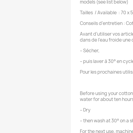
models (see list below)
Tailles / Available : 70 x
Conseils d’entretien : Co
Avant d’utiliser vos artic
dans de l’eau froide une 
– Sécher,
– puis laver à 30° en cycl
Pour les prochaines utili
Before using your cotton 
water for about ten hour
– Dry
– then wash at 30° on a s
For the next use, machin