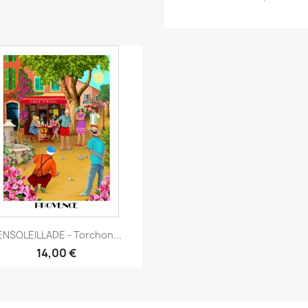
Aperçu rapide

'ENSOLEILLADE - Torchon...
14,00 €