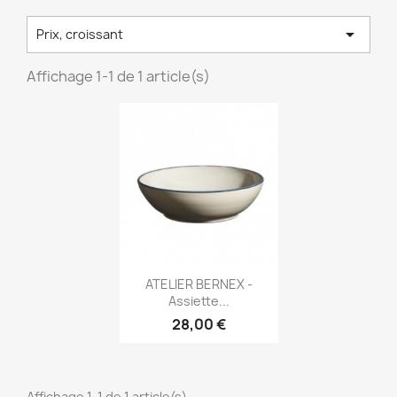

Prix, croissant
Affichage 1-1 de 1 article(s)
Aperçu rapide

ATELIER BERNEX -
Assiette...
28,00 €
Affichage 1-1 de 1 article(s)