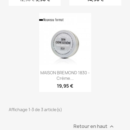
Aperçu rapide

MAISON BREMOND 1830 -
Crème...
19,95 €
Affichage 1-3 de 3 article(s)
Retour en haut
