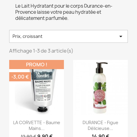
Le Lait Hydratant pour le corps Durance-en-
Provence laisse votre peau hydratée et
délicatement parfumée.

Prix, croissant
Affichage 1-3 de 3 article(s)
PROMO !
-3,00 €
Aperçu rapide
Aperçu rapide


LA CORVETTE - Baume
DURANCE - Figue
Mains...
Délicieuse...
9,90 €
14,90 €
12,90 €