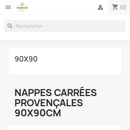
shopping_cart


(0)
search
90X90
NAPPES CARRÉES
PROVENÇALES
90X90CM