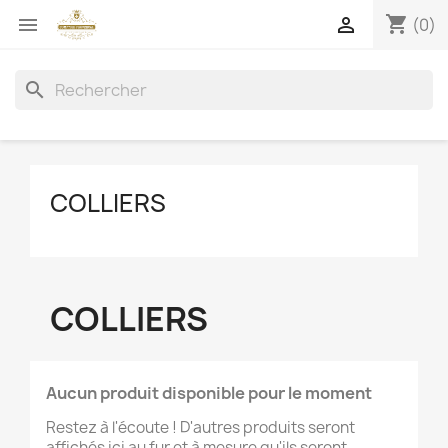
shopping_cart


(0)
search
COLLIERS
COLLIERS
Aucun produit disponible pour le moment
Restez à l'écoute ! D'autres produits seront
affichés ici au fur et à mesure qu'ils seront