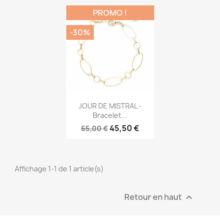
PROMO !
-30%
Aperçu rapide

JOUR DE MISTRAL -
Bracelet...
45,50 €
65,00 €
Affichage 1-1 de 1 article(s)
Retour en haut
