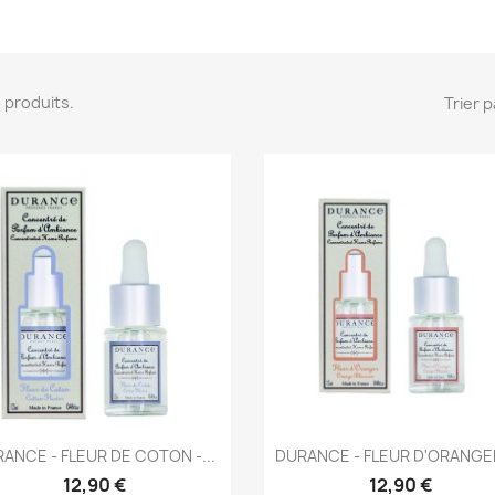
 3 produits.
Trier p
Aperçu rapide
Aperçu rapide


ANCE - FLEUR DE COTON -...
DURANCE - FLEUR D'ORANGER 
12,90 €
12,90 €