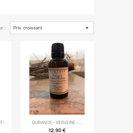

ar :
Prix, croissant
Aperçu rapide

-...
DURANCE - VERVEINE -...
12,90 €