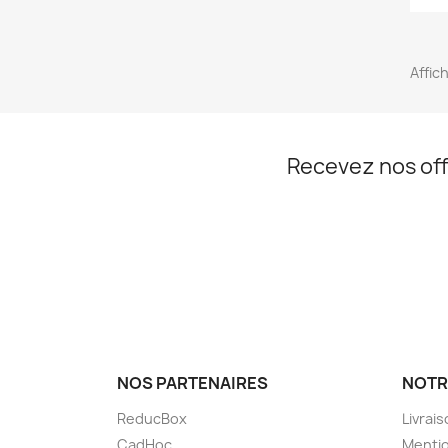
Affich
Recevez nos off
NOS PARTENAIRES
NOTR
ReducBox
Livrai
CadHoc
Mentio