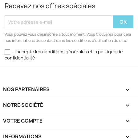
Recevez nos offres spéciales
Vous pouvez vous désinscrire à tout moment. Vous trouverez pour cela
nos informations de contact dans les conditions d'utilisation du site.
J'accepte les conditions générales et la politique de
confidentialité
NOS PARTENAIRES

NOTRE SOCIÉTÉ

VOTRE COMPTE

INFORMATIONS
keyboard_arrow_down