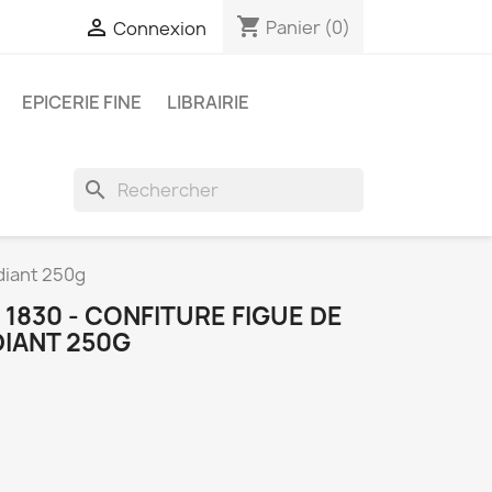
shopping_cart

Panier
(0)
Connexion
EPICERIE FINE
LIBRAIRIE
search
diant 250g
830 - CONFITURE FIGUE DE
IANT 250G