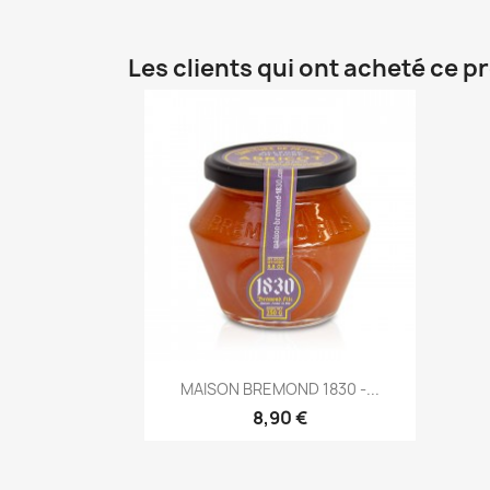
Les clients qui ont acheté ce p
Aperçu rapide

MAISON BREMOND 1830 -...
8,90 €