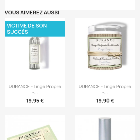
VOUS AIMEREZ AUSSI
VICTIME DE SON
SUCCÈS
Aperçu rapide
Aperçu rapide


DURANCE - Linge Propre
DURANCE - Linge Propre
-...
-...
19,95 €
19,90 €