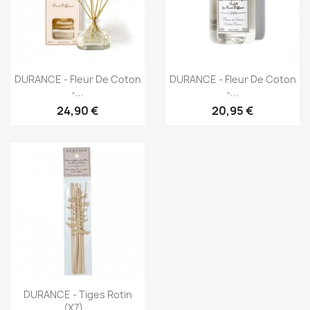
Aperçu rapide
Aperçu rapide


DURANCE - Fleur De Coton
DURANCE - Fleur De Coton
-...
-...
24,90 €
20,95 €
Aperçu rapide

DURANCE - Tiges Rotin
(x7)...