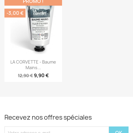
PROMO !
-3,00 €
Aperçu rapide

LA CORVETTE - Baume
Mains...
9,90 €
12,90 €
Recevez nos offres spéciales