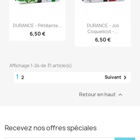
Aperçu rapide
Aperçu rapide


DURANCE - Pétillante...
DURANCE - Joli
Coquelicot -...
6,50 €
6,50 €
Affichage 1-24 de 31 article(s)
1

Suivant
2
Retour en haut

Recevez nos offres spéciales