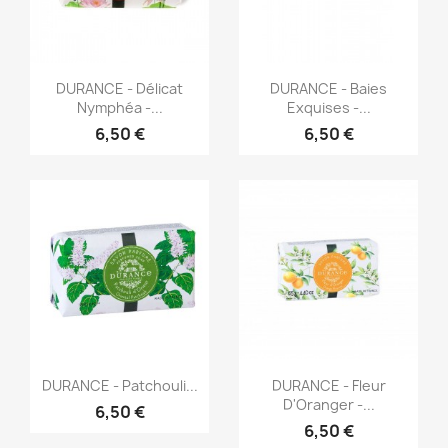
Aperçu rapide
Aperçu rapide


DURANCE - Délicat
DURANCE - Baies
Nymphéa -...
Exquises -...
6,50 €
6,50 €
Aperçu rapide
Aperçu rapide


DURANCE - Patchouli...
DURANCE - Fleur
D'Oranger -...
6,50 €
6,50 €