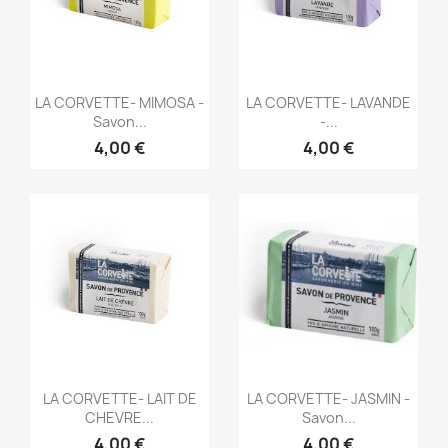
Aperçu rapide
Aperçu rapide


LA CORVETTE- MIMOSA -
LA CORVETTE- LAVANDE
Savon...
-...
4,00 €
4,00 €
Aperçu rapide
Aperçu rapide


LA CORVETTE- LAIT DE
LA CORVETTE- JASMIN -
CHEVRE...
Savon...
4,00 €
4,00 €