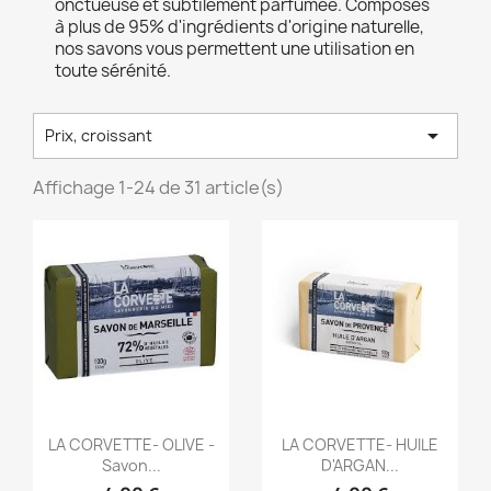
onctueuse et subtilement parfumée. Composés
à plus de 95% d'ingrédients d'origine naturelle,
nos savons vous permettent une utilisation en
toute sérénité.

Prix, croissant
Affichage 1-24 de 31 article(s)
Aperçu rapide
Aperçu rapide


LA CORVETTE- OLIVE -
LA CORVETTE- HUILE
Savon...
D'ARGAN...