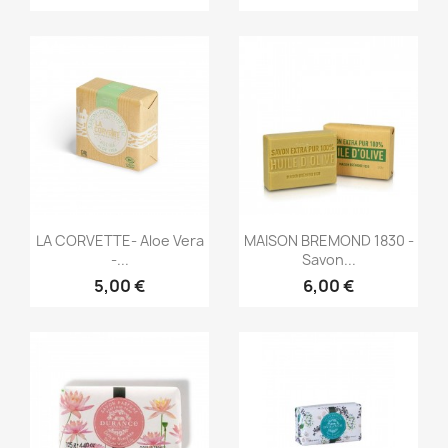
Aperçu rapide
Aperçu rapide


LA CORVETTE- Aloe Vera
MAISON BREMOND 1830 -
-...
Savon...
5,00 €
6,00 €