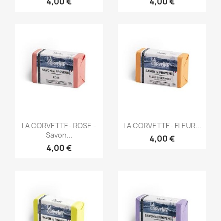
4,00 €
4,00 €
Aperçu rapide
Aperçu rapide


LA CORVETTE- ROSE -
LA CORVETTE- FLEUR...
Savon...
4,00 €
4,00 €