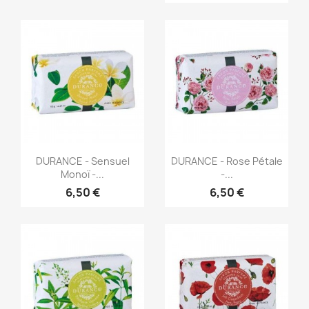
Aperçu rapide
Aperçu rapide


DURANCE - Sensuel
DURANCE - Rose Pétale
Monoï -...
-...
6,50 €
6,50 €