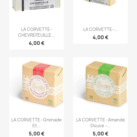
Aperçu rapide
Aperçu rapide


LA CORVETTE-
LA CORVETTE-...
CHEVREFEUILLE...
4,00 €
4,00 €
Aperçu rapide
Aperçu rapide


LA CORVETTE- Grenade
LA CORVETTE- Amande
Et...
Douce -...
5,00 €
5,00 €