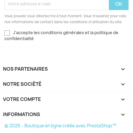
Vous pouvez vous désinscrire à tout moment. Vous trouverez pour cela
nos informations de contact dans les conditions d'utilisation du site.
J'accepte les conditions générales et la politique de
confidentialité
NOS PARTENAIRES

NOTRE SOCIÉTÉ

VOTRE COMPTE

INFORMATIONS
keyboard_arrow_down
© 2026 - Boutique en ligne créée avec PrestaShop™