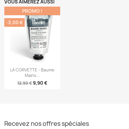
VOUS AIMEREZ AUSSI
PROMO !
-3,00 €
Aperçu rapide

LA CORVETTE - Baume
Mains...
9,90 €
12,90 €
Recevez nos offres spéciales