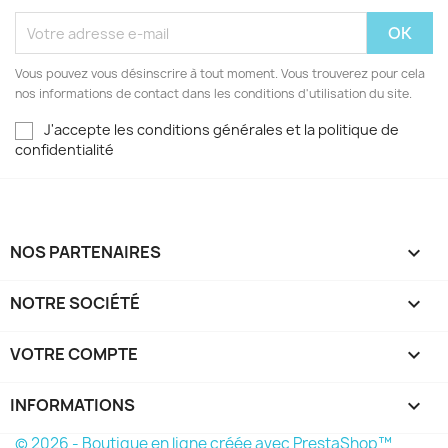
Vous pouvez vous désinscrire à tout moment. Vous trouverez pour cela
nos informations de contact dans les conditions d'utilisation du site.
J'accepte les conditions générales et la politique de
confidentialité
NOS PARTENAIRES

NOTRE SOCIÉTÉ

VOTRE COMPTE

INFORMATIONS
keyboard_arrow_down
© 2026 - Boutique en ligne créée avec PrestaShop™