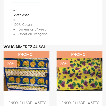
Matelassé
100% Coton
Dimension 34x44 cm
Création Française
VOUS AIMEREZ AUSSI
PROMO !
PROMO !
-20%
-20%
Aperçu rapide
Aperçu rapide


L'ENSOLEILLADE - 4 SETS
L'ENSOLEILLADE - 4 SETS