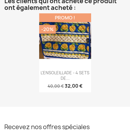
Les clients qui ont acheté ce produit
ont également acheté :
PROMO !
-20%
Aperçu rapide

L'ENSOLEILLADE - 4 SETS
DE...
32,00 €
40,00 €
Recevez nos offres spéciales