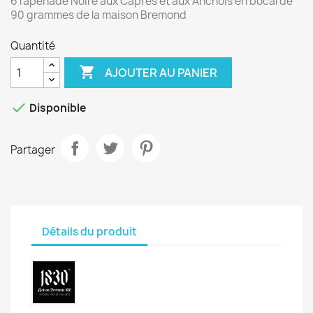
6Tapenade Noire aux Câpres et aux Anchois en bocal de
90 grammes de la maison Bremond
Quantité

AJOUTER AU PANIER

Disponible
Partager
Détails du produit