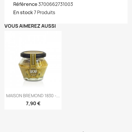
Référence
3700662731003
En stock
7 Produits
VOUS AIMEREZ AUSSI
Aperçu rapide

MAISON BREMOND 1830 -...
7,90 €