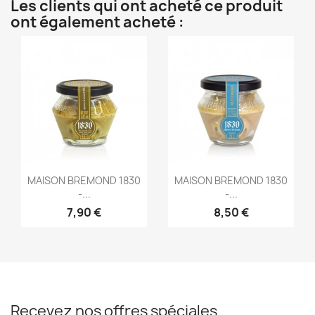
Les clients qui ont acheté ce produit
ont également acheté :
Aperçu rapide
Aperçu rapide


MAISON BREMOND 1830
MAISON BREMOND 1830
-...
-...
7,90 €
8,50 €
Recevez nos offres spéciales