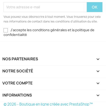
Vous pouvez vous désinscrire à tout moment. Vous trouverez pour cela
nos informations de contact dans les conditions d'utilisation du site.
J'accepte les conditions générales et la politique de
confidentialité
NOS PARTENAIRES

NOTRE SOCIÉTÉ

VOTRE COMPTE

INFORMATIONS
keyboard_arrow_down
© 2026 - Boutique en ligne créée avec PrestaShop™