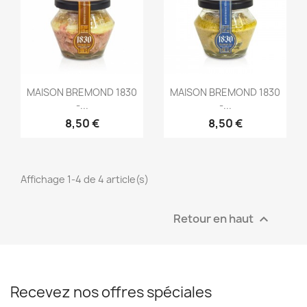
Aperçu rapide
Aperçu rapide


MAISON BREMOND 1830
MAISON BREMOND 1830
-...
-...
8,50 €
8,50 €
Affichage 1-4 de 4 article(s)
Retour en haut

Recevez nos offres spéciales