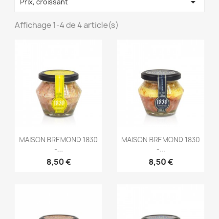

Prix, croissant
Affichage 1-4 de 4 article(s)
Aperçu rapide
Aperçu rapide


MAISON BREMOND 1830
MAISON BREMOND 1830
-...
-...
8,50 €
8,50 €