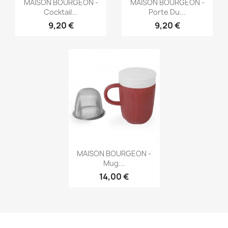


MAISON BOURGEON -
MAISON BOURGEON -
Cocktail...
Porte Du...
9,20 €
9,20 €
Aperçu rapide

MAISON BOURGEON -
Mug...
14,00 €