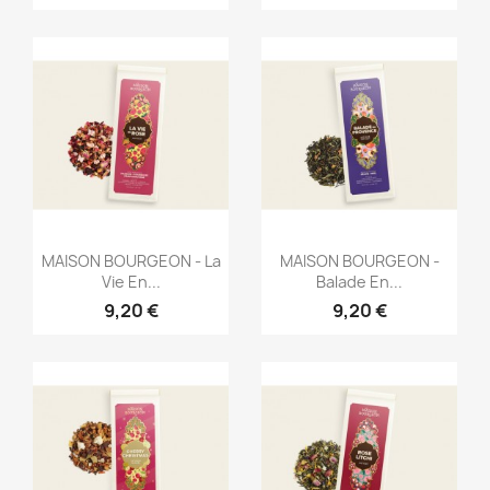
Aperçu rapide
Aperçu rapide


MAISON BOURGEON - La
MAISON BOURGEON -
Vie En...
Balade En...
9,20 €
9,20 €