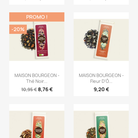
PROMO !
-20%
Aperçu rapide
Aperçu rapide


MAISON BOURGEON -
MAISON BOURGEON -
Thé Noir...
Fleur D'Ô...
8,76 €
9,20 €
10,95 €