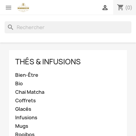
shopping_cart


(0)
search
THÉS & INFUSIONS
Bien-Être
Bio
Chai Matcha
Coffrets
Glacés
Infusions
Mugs
Rooibos