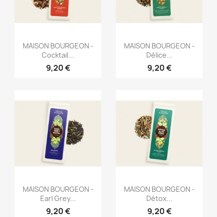
Aperçu rapide
Aperçu rapide


MAISON BOURGEON -
MAISON BOURGEON -
Cocktail...
Délice...
9,20 €
9,20 €
Aperçu rapide
Aperçu rapide


MAISON BOURGEON -
MAISON BOURGEON -
Earl Grey...
Détox...
9,20 €
9,20 €