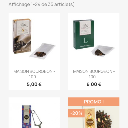
Affichage 1-24 de 35 article(s)
Aperçu rapide
Aperçu rapide


MAISON BOURGEON -
MAISON BOURGEON -
100...
100...
5,00 €
6,00 €
PROMO !
-20%