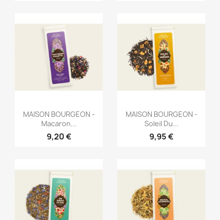
Aperçu rapide
Aperçu rapide


MAISON BOURGEON -
MAISON BOURGEON -
Macaron...
Soleil Du...
9,20 €
9,95 €