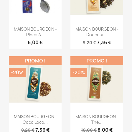
Aperçu rapide
Aperçu rapide


MAISON BOURGEON -
MAISON BOURGEON -
Pince A...
Douceur...
6,00 €
7,36 €
9,20 €
PROMO !
PROMO !
-20%
-20%
Aperçu rapide
Aperçu rapide


MAISON BOURGEON -
MAISON BOURGEON -
Coco Loco...
Thé...
7,36 €
8,00 €
9,20 €
10,00 €