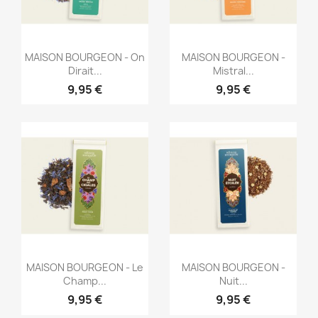
Aperçu rapide
Aperçu rapide


MAISON BOURGEON - On
MAISON BOURGEON -
Dirait...
Mistral...
9,95 €
9,95 €
Aperçu rapide
Aperçu rapide


MAISON BOURGEON - Le
MAISON BOURGEON -
Champ...
Nuit...
9,95 €
9,95 €