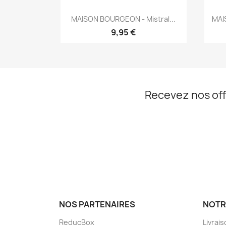
Aperçu rapide

MAISON BOURGEON - Mistral...
MAI
9,95 €
Recevez nos off
NOS PARTENAIRES
NOTR
ReducBox
Livrai