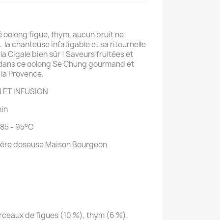
 oolong figue, thym, aucun bruit ne
 la chanteuse infatigable et sa ritournelle
la Cigale bien sûr ! Saveurs fruitées et
r dans ce oolong Se Chung gourmand et
la Provence.
N ET INFUSION
min
 85 - 95°C
illère doseuse Maison Bourgeon
ceaux de figues (10 %), thym (6 %),