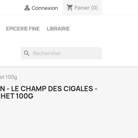
shopping_cart

Panier
(0)
Connexion
EPICERIE FINE
LIBRAIRIE
search
et 100g
 - LE CHAMP DES CIGALES -
HET 100G