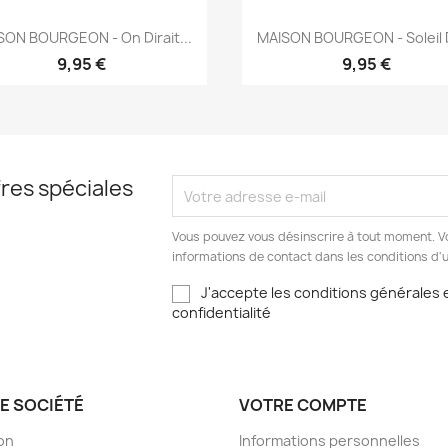
Aperçu rapide
Aperçu rapide


SON BOURGEON - On Dirait...
MAISON BOURGEON - Soleil D
9,95 €
9,95 €
res spéciales
Vous pouvez vous désinscrire à tout moment. V
informations de contact dans les conditions d'ut
J'accepte les conditions générales e
confidentialité
E SOCIÉTÉ
VOTRE COMPTE
son
Informations personnelles