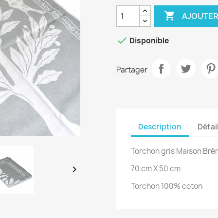

AJOUTER

Disponible
Partager
Description
Détai
Torchon gris Maison Br

70 cm X 50 cm
Torchon 100% coton