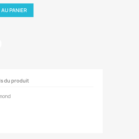
 AU PANIER
ls du produit
émond