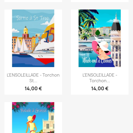
Aperçu rapide
Aperçu rapide


L'ENSOLEILLADE - Torchon
L'ENSOLEILLADE -
St...
Torchon...
14,00 €
14,00 €