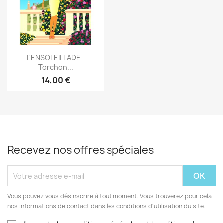
Aperçu rapide

L'ENSOLEILLADE -
Torchon...
14,00 €
Recevez nos offres spéciales
Vous pouvez vous désinscrire à tout moment. Vous trouverez pour cela
nos informations de contact dans les conditions d'utilisation du site.