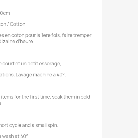
 50cm
ton / Cotton
les en coton pour la 1ere fois, faire tremper
dizaine d’heure
e court et un petit essorage,
sations, Lavage machine à 40°.
items for the first time, soak them in cold
s
hort cycle and a small spin.
e wash at 40°