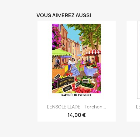
VOUS AIMEREZ AUSSI
Aperçu rapide

L'ENSOLEILLADE - Torchon...
L
14,00 €