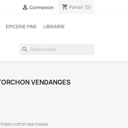
shopping_cart

Panier
(0)
Connexion
EPICERIE FINE
LIBRAIRIE
search
- TORCHON VENDANGES
inted cotton tea towels