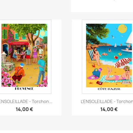
Aperçu rapide
Aperçu rapide


'ENSOLEILLADE - Torchon...
L'ENSOLEILLADE - Torchon.
14,00 €
14,00 €