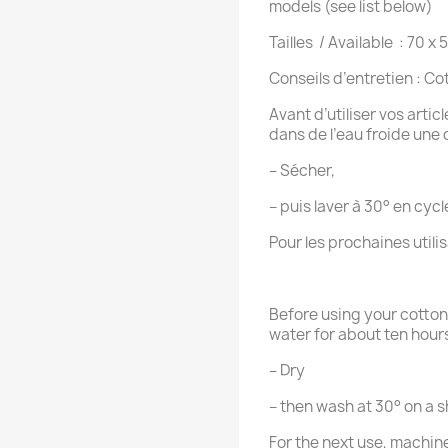
models (see list below)
Tailles / Available : 70 x
Conseils d’entretien : Co
Avant d’utiliser vos artic
dans de l’eau froide une 
– Sécher,
– puis laver à 30° en cycl
Pour les prochaines utili
Before using your cotton 
water for about ten hour
– Dry
– then wash at 30° on a s
For the next use, machin