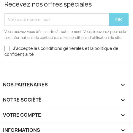
Recevez nos offres spéciales
Vous pouvez vous désinscrire à tout moment. Vous trouverez pour cela
nos informations de contact dans les conditions d'utilisation du site.
J'accepte les conditions générales et la politique de
confidentialité
NOS PARTENAIRES

NOTRE SOCIÉTÉ

VOTRE COMPTE

INFORMATIONS
keyboard_arrow_down