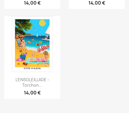
14,00 €
14,00 €
Aperçu rapide

L'ENSOLEILLADE -
Torchon...
14,00 €