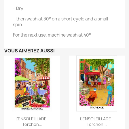
– Dry
– then wash at 30° on a short cycle and a small
spin.
For the next use, machine wash at 40°
VOUS AIMEREZ AUSSI
Aperçu rapide
Aperçu rapide


L'ENSOLEILLADE -
L'ENSOLEILLADE -
Torchon...
Torchon...