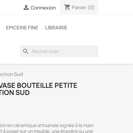
shopping_cart

Panier
(0)
Connexion
EPICERIE FINE
LIBRAIRIE
search
ection Sud
 VASE BOUTEILLE PETITE
TION SUD
on en céramique artisanale signée à la main
st à poser sur un meuble, une étagère ou une