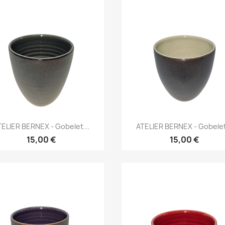
Aperçu rapide
Aperçu rapide


ELIER BERNEX - Gobelet...
ATELIER BERNEX - Gobelet
15,00 €
15,00 €