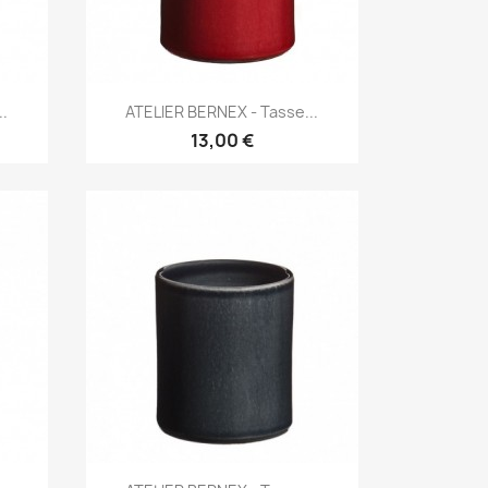
Aperçu rapide

.
ATELIER BERNEX - Tasse...
13,00 €
Aperçu rapide
