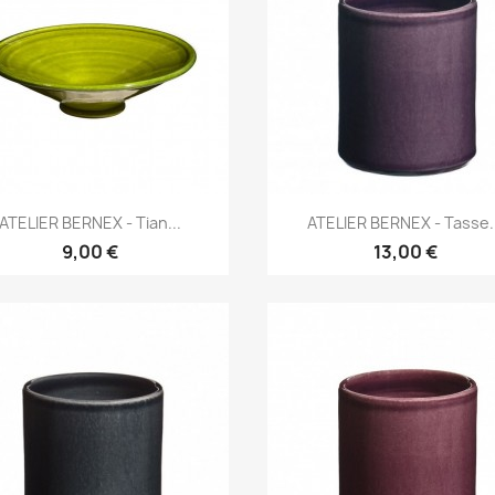
Aperçu rapide
Aperçu rapide


ATELIER BERNEX - Tian...
ATELIER BERNEX - Tasse..
9,00 €
13,00 €