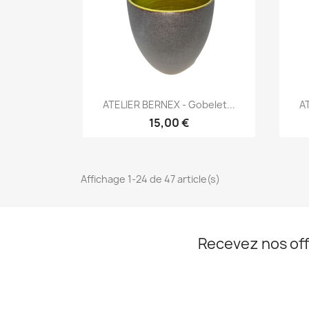
Aperçu rapide

ATELIER BERNEX - Gobelet...
AT
15,00 €
Affichage 1-24 de 47 article(s)
Recevez nos off