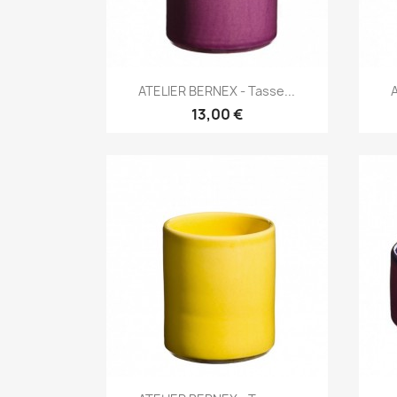
Aperçu rapide

ATELIER BERNEX - Tasse...
13,00 €
Aperçu rapide
