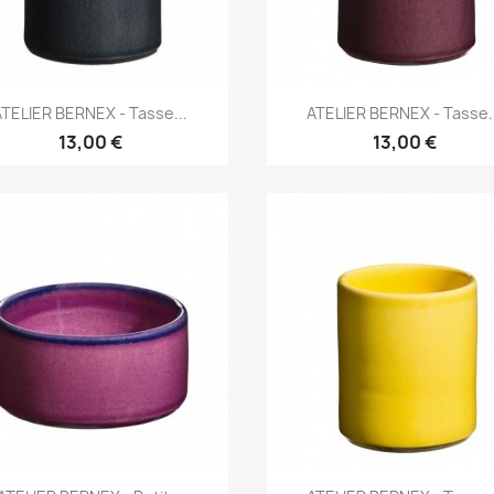
Aperçu rapide
Aperçu rapide


ATELIER BERNEX - Tasse...
ATELIER BERNEX - Tasse..
13,00 €
13,00 €
Aperçu rapide
Aperçu rapide

