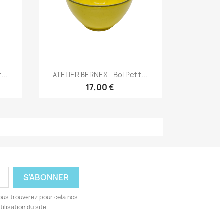
Aperçu rapide

...
ATELIER BERNEX - Bol Petit...
17,00 €
ous trouverez pour cela nos
ilisation du site.