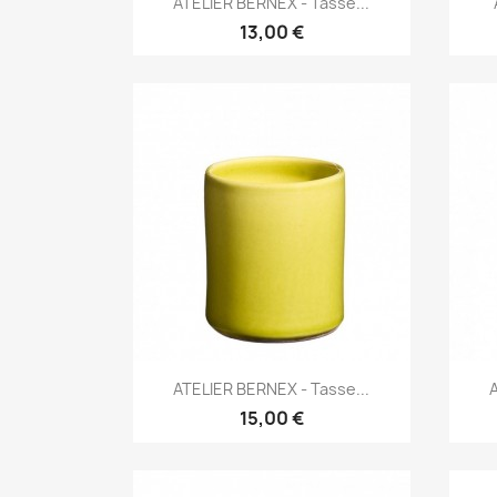
ATELIER BERNEX - Tasse...
13,00 €
Aperçu rapide

ATELIER BERNEX - Tasse...
15,00 €