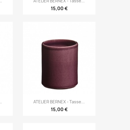
.
ATELIER BERNEX - Tasse...
15,00 €
Aperçu rapide

.
ATELIER BERNEX - Tasse...
15,00 €