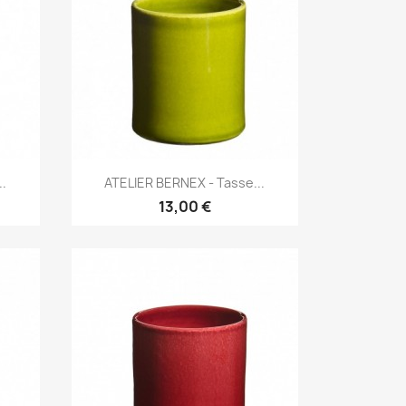
Aperçu rapide

.
ATELIER BERNEX - Tasse...
13,00 €