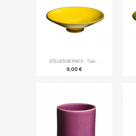
Aperçu rapide

ATELIER BERNEX - Tian...
9,00 €