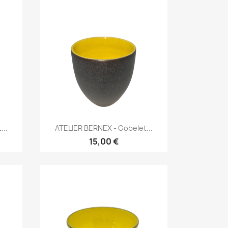
Aperçu rapide

...
ATELIER BERNEX - Gobelet...
15,00 €