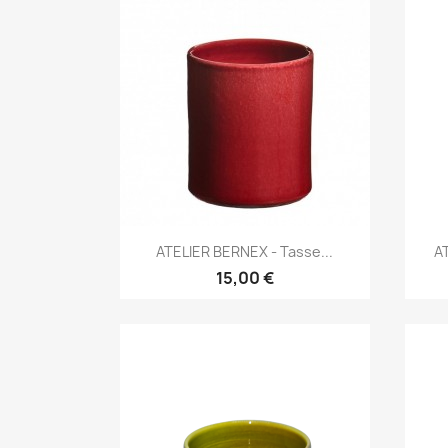
Aperçu rapide

ATELIER BERNEX - Tasse...
AT
15,00 €