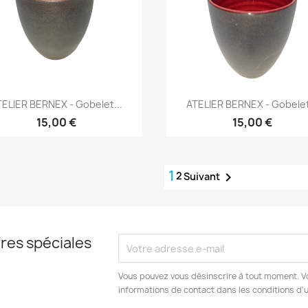
Aperçu rapide
Aperçu rapide


ELIER BERNEX - Gobelet...
ATELIER BERNEX - Gobelet
15,00 €
15,00 €
1
2

Suivant
res spéciales
Vous pouvez vous désinscrire à tout moment. V
informations de contact dans les conditions d'ut