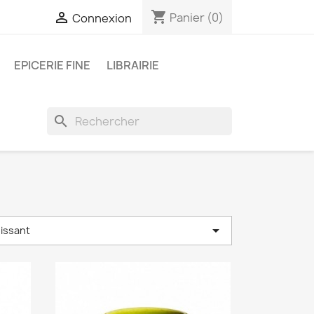
shopping_cart

Panier
(0)
Connexion
EPICERIE FINE
LIBRAIRIE
search

oissant