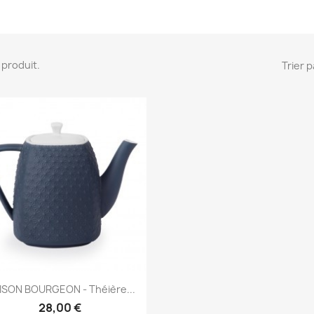
 1 produit.
Trier p
Aperçu rapide

ISON BOURGEON - Théière...
28,00 €