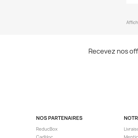
Affich
Recevez nos off
NOS PARTENAIRES
NOTR
ReducBox
Livrai
CadHoc
Mentio