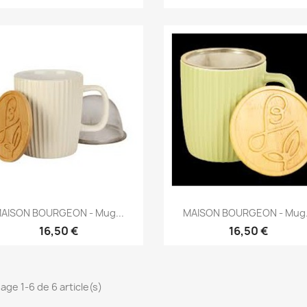
Aperçu rapide
Aperçu rapide


AISON BOURGEON - Mug...
MAISON BOURGEON - Mug.
16,50 €
16,50 €
hage 1-6 de 6 article(s)