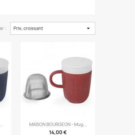

ar :
Prix, croissant
Aperçu rapide

..
MAISON BOURGEON - Mug...
14,00 €