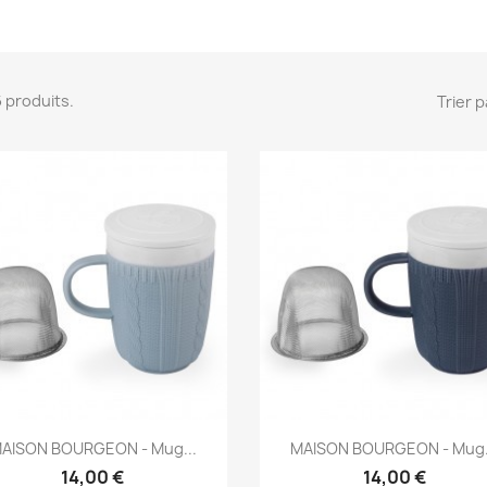
 6 produits.
Trier p
Aperçu rapide
Aperçu rapide


AISON BOURGEON - Mug...
MAISON BOURGEON - Mug.
14,00 €
14,00 €