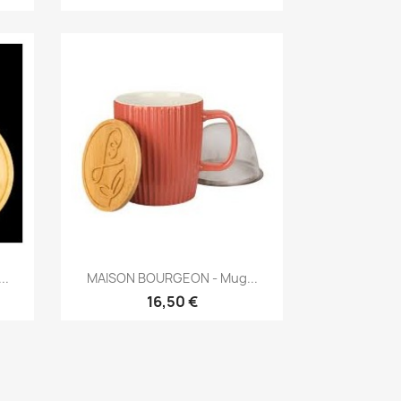
Aperçu rapide

..
MAISON BOURGEON - Mug...
16,50 €