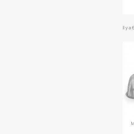
Il y a
M