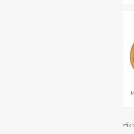
M
Affic