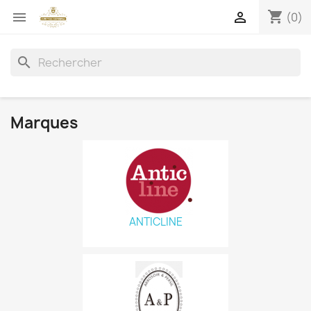
shopping_cart


(0)
search
Marques
ANTICLINE