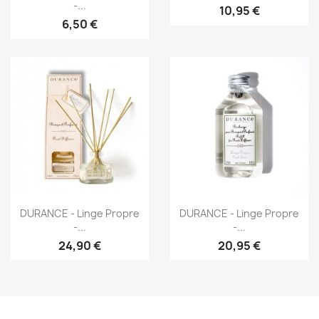
-...
10,95 €
6,50 €
Aperçu rapide
Aperçu rapide


DURANCE - Linge Propre
DURANCE - Linge Propre
-...
-...
24,90 €
20,95 €