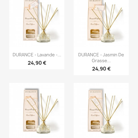
Aperçu rapide
Aperçu rapide


DURANCE - Lavande -...
DURANCE - Jasmin De
Grasse...
24,90 €
24,90 €