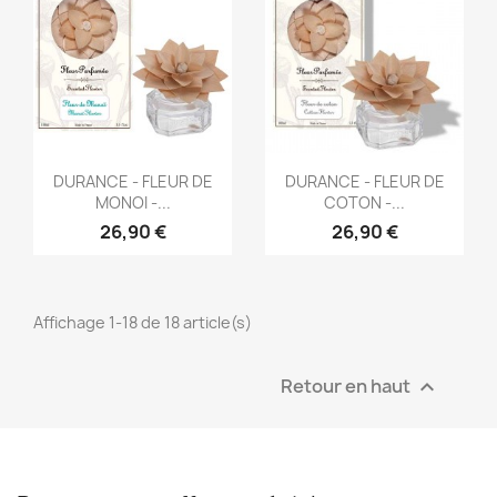
Aperçu rapide
Aperçu rapide


DURANCE - FLEUR DE
DURANCE - FLEUR DE
MONOI -...
COTON -...
26,90 €
26,90 €
Affichage 1-18 de 18 article(s)
Retour en haut
