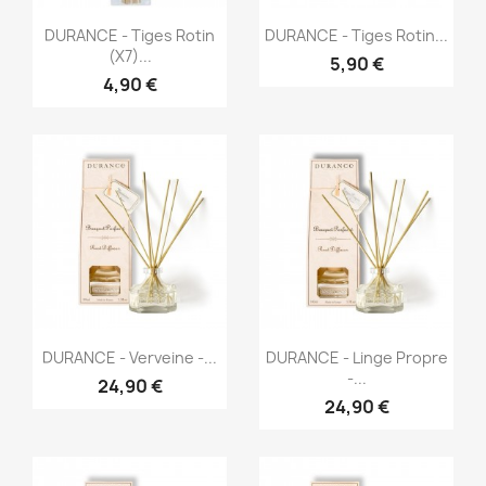
Aperçu rapide
Aperçu rapide


DURANCE - Tiges Rotin
DURANCE - Tiges Rotin...
(x7)...
5,90 €
4,90 €
Aperçu rapide
Aperçu rapide


DURANCE - Verveine -...
DURANCE - Linge Propre
-...
24,90 €
24,90 €