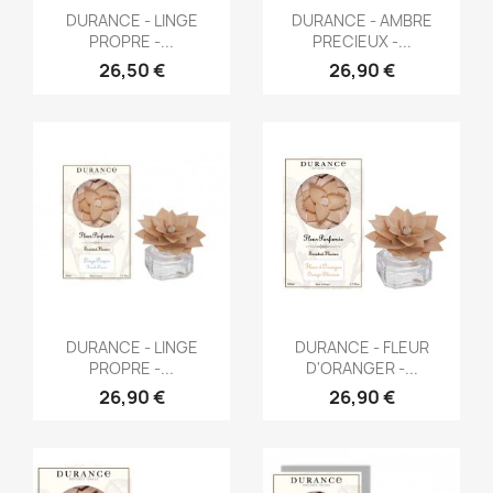
Aperçu rapide
Aperçu rapide


DURANCE - LINGE
DURANCE - AMBRE
PROPRE -...
PRECIEUX -...
26,50 €
26,90 €
Aperçu rapide
Aperçu rapide


DURANCE - LINGE
DURANCE - FLEUR
PROPRE -...
D'ORANGER -...
26,90 €
26,90 €