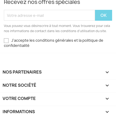
Recevez nos offres spéciales
Vous pouvez vous désinscrire à tout moment. Vous trouverez pour cela
nos informations de contact dans les conditions d'utilisation du site.
J'accepte les conditions générales et la politique de
confidentialité
NOS PARTENAIRES

NOTRE SOCIÉTÉ

VOTRE COMPTE

INFORMATIONS
keyboard_arrow_down