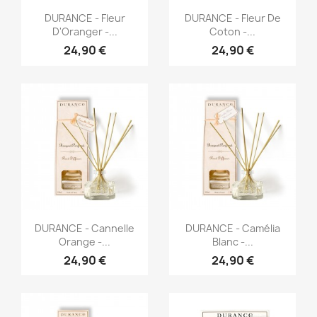
Aperçu rapide
Aperçu rapide


DURANCE - Fleur
DURANCE - Fleur De
D'Oranger -...
Coton -...
24,90 €
24,90 €
Aperçu rapide
Aperçu rapide


DURANCE - Cannelle
DURANCE - Camélia
Orange -...
Blanc -...
24,90 €
24,90 €