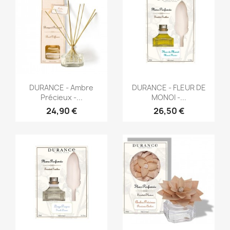
Aperçu rapide
Aperçu rapide


DURANCE - Ambre
DURANCE - FLEUR DE
Précieux -...
MONOI -...
24,90 €
26,50 €