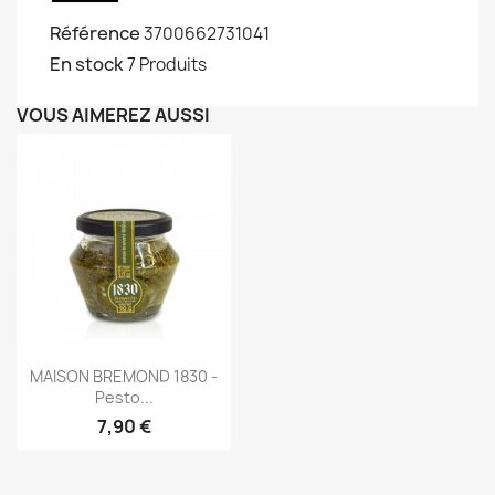
Référence
3700662731041
En stock
7 Produits
VOUS AIMEREZ AUSSI
Aperçu rapide

MAISON BREMOND 1830 -
Pesto...
7,90 €