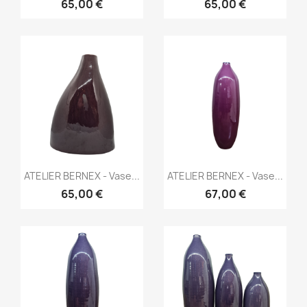
65,00 €
65,00 €
Aperçu rapide
Aperçu rapide


ATELIER BERNEX - Vase...
ATELIER BERNEX - Vase...
65,00 €
67,00 €