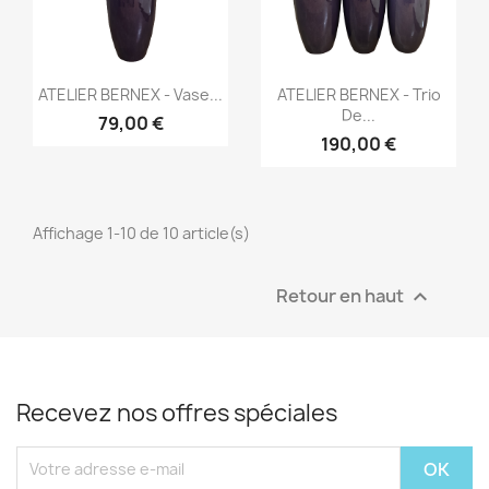
Aperçu rapide
Aperçu rapide


ATELIER BERNEX - Vase...
ATELIER BERNEX - Trio
De...
79,00 €
190,00 €
Affichage 1-10 de 10 article(s)
Retour en haut

Recevez nos offres spéciales