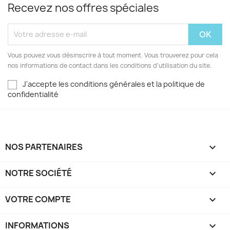
Recevez nos offres spéciales
Vous pouvez vous désinscrire à tout moment. Vous trouverez pour cela
nos informations de contact dans les conditions d'utilisation du site.
J'accepte les conditions générales et la politique de
confidentialité
NOS PARTENAIRES

NOTRE SOCIÉTÉ

VOTRE COMPTE

INFORMATIONS
keyboard_arrow_down