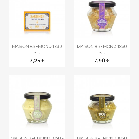
Aperçu rapide
Aperçu rapide


MAISON BREMOND 1830
MAISON BREMOND 1830
-...
-...
7,25 €
7,90 €
Aperçu rapide
Aperçu rapide


MAISON BREMOND 1830 -
MAISON BREMOND 1830