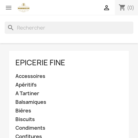
shopping_cart


(0)
search
EPICERIE FINE
Accessoires
Apéritifs
A Tartiner
Balsamiques
Bières
Biscuits
Condiments
Confitures