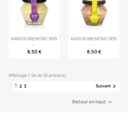
Aperçu rapide
Aperçu rapide


MAISON BREMOND 1830
MAISON BREMOND 1830
-...
-...
8,50 €
8,50 €
Affichage 1-24 de 55 article(s)
1

Suivant
2
3
Retour en haut
